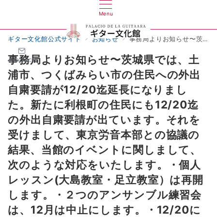
Menu
ギター文化館公式サイト
お知らせ
事務局よりお知らせ〜茨城県では、土浦市、つくばみらい市の住民への外出自粛要請が12/20迄延長になりました。新たに利根町の住民にも12/20迄の外出自粛要請が出ています。それを受けまして、東京労音本部との協議の結果、当館のイベントに関しまして、次のような対応をいたします。・個人レッスン(大島教室・足立教室）は再開します。・２つのアンサンブル練習会は、12月は中止にします。・12/20に予定していたフリーコンサートは、中止・延期とし、2/28に振替開催します。以上、ご理解・ご協力をお願いいたします。（12/15記）
事務局よりお知らせ〜茨城県では、土
CONTACT
浦市、つくばみらい市の住民への外出
自粛要請が12/20迄延長になりまし
た。新たに利根町の住民にも12/20迄
の外出自粛要請が出ています。それを
受けまして、東京労音本部との協議の
結果、当館のイベントに関しまして、
次のような対応をいたします。・個人
レッスン(大島教室・足立教室）は再開
します。・２つのアンサンブル練習会
は、12月は中止にします。・12/20に