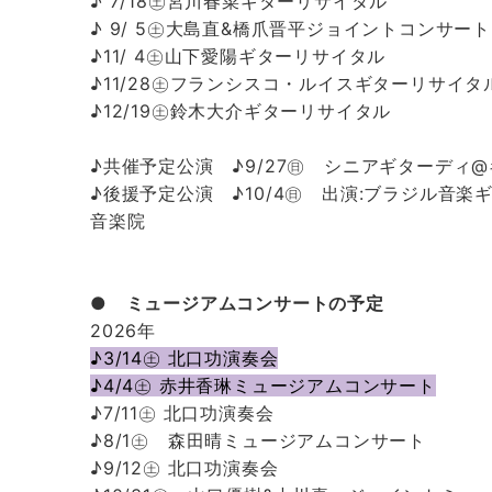
♪ 7/18㊏宮川春菜ギターリサイタル
♪ 9/ 5㊏大島直&橋爪晋平ジョイントコンサート
♪11/ 4㊏山下愛陽ギターリサイタル
♪11/28㊏フランシスコ・ルイスギターリサイタ
♪12/19㊏鈴木大介ギターリサイタル
♪共催予定公演 ♪9/27㊐ シニアギターディ
♪後援予定公演 ♪10/4㊐ 出演:ブラジル音楽
音楽院
●
ミュージアムコンサートの予定
2026年
♪3/14㊏ 北口功演奏会
♪4/4㊏ 赤井香琳ミュージアムコンサート
♪7/11㊏ 北口功演奏会
♪8/1㊏ 森田晴ミュージアムコンサート
♪9/12㊏ 北口功演奏会