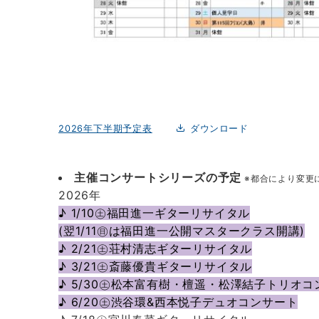
2026年下半期予定表
ダウンロード
主催コンサートシリーズの予定
※都合により変更
2026年
♪ 1/10㊏福田進一ギターリサイタル
(翌1/11㊐は福田進一公開マスタークラス開講)
♪ 2/21㊏荘村清志ギターリサイタル
♪ 3/21㊏斎藤優貴ギターリサイタル
♪ 5/30㊏松本富有樹・檀遥・松澤結子トリオコ
♪ 6/20㊏渋谷環&西本悦子デュオコンサート