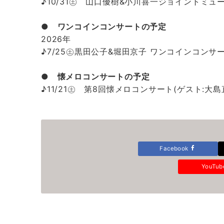
♪10/31㊏ 山口優樹&小川喜一ジョイントミ
● ワンコインコンサートの予定
2026年
♪7/25㊏黒田公子&堀田京子 ワンコインコンサ
● 懐メロコンサートの予定
♪11/21㊏ 第8回懐メロコンサート(ゲスト:大島
Facebook
YouTu