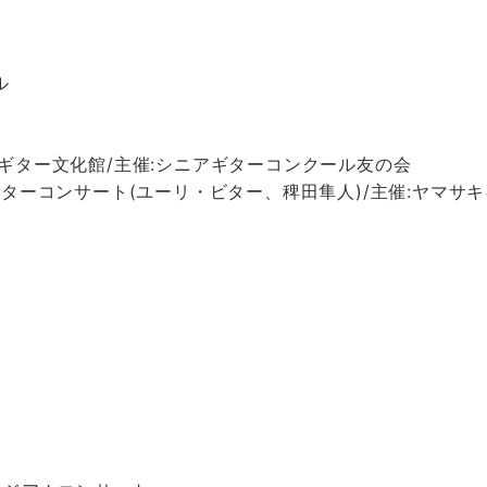
ル
@ギター文化館/主催:シニアギターコンクール友の会
ギターコンサート(ユーリ・ビター、稗田隼人)/主催:ヤマサ