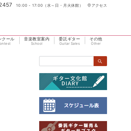
2457
10:00 - 17:00（水～日・月火休館）
アクセス
ンクール
音楽教室案内
委託ギター
その他
ontest
School
Guitar Sales
Other
検
索：