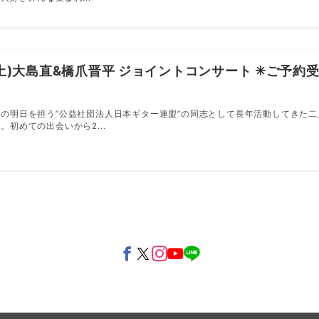
(土)大島直&橋爪晋平 ジョイントコンサート ✳︎ご予約
の明日を担う”公益社団法人日本ギター連盟”の同志として長年活動してきた二
。初めての出会いから2...