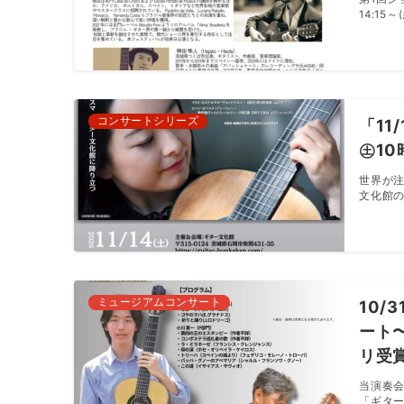
14:15～(
コンサートシリーズ
「11
㊏10
世界が
文化館の
ミュージアムコンサート
10/
ート
リ受賞
当演奏会
「ギター