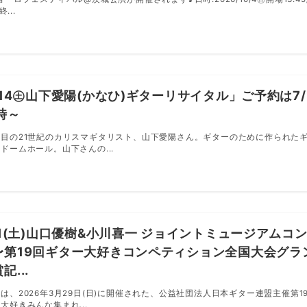
終...
/14㊏山下愛陽(かなひ)ギターリサイタル」ご予約は7/
時～
注目の21世紀のカリスマギタリスト、山下愛陽さん。ギターのために作られた
ドームホール。山下さんの...
31(土)山口優樹&小川喜一 ジョイントミュージアムコ
〜第19回ギター大好きコンペティション全国大会グラ
記...
は、2026年3月29日(日)に開催された、公益社団法人日本ギター連盟主催第1
大好きみんな集まれ...