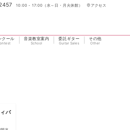
2457
10:00 - 17:00（水～日・月火休館）
アクセス
ンクール
音楽教室案内
委託ギター
その他
ontest
School
Guitar Sales
Other
ティバ
/開演