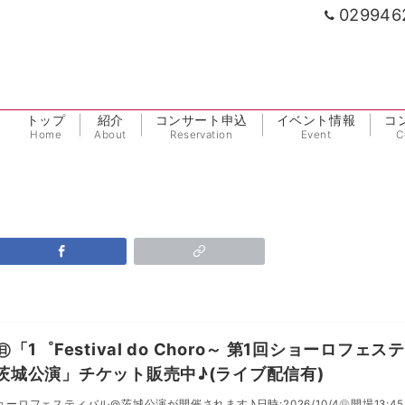
029946
トップ
紹介
コンサート申込
イベント情報
コ
Home
About
Reservation
Event
C
4㊐「1゜Festival do Choro～ 第1回ショーロフェス
@茨城公演」チケット販売中♪(ライブ配信有)
ョーロフェスティバル@茨城公演が開催されます♪日時:2026/10/4㊐開場13:45