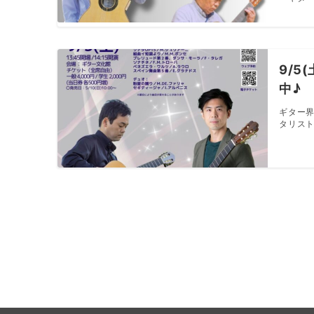
9/5
中♪
ギター界
タリスト