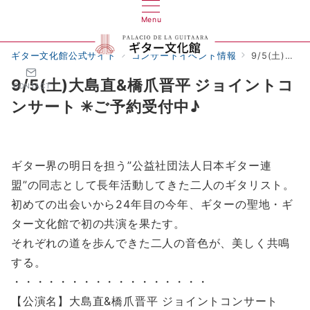
Menu
ギター文化館公式サイト
コンサートイベント情報
9/5(土)大島直&橋爪晋平 ジョイントコンサート ✳︎ご予約受付中♪
9/5(土)大島直&橋爪晋平 ジョイントコ
CONTACT
ンサート ✳︎ご予約受付中♪
ギター界の明日を担う”公益社団法人日本ギター連
盟”の同志として長年活動してきた二人のギタリスト。
初めての出会いから24年目の今年、ギターの聖地・ギ
ター文化館で初の共演を果たす。
それぞれの道を歩んできた二人の音色が、美しく共鳴
する。
・・・・・・・・・・・・・・・・・
【公演名】大島直&橋爪晋平 ジョイントコンサート