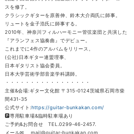
スを修了。
クラシックギターを原善伸、鈴木大介両氏に師事。
リュートを金子浩氏に師事する。
2010年、神奈川フィルハーモニー管弦楽団と共演した
『アランフェス協奏曲』でデビュー。
これまでに4作のアルバムをリリース。
(公社)日本ギター連盟理事、
日本ギタリスト協会委員。
日本大学芸術学部音楽学科講師。
・・・・・・・・・・・・・・・・・
主催&会場:ギター文化館 〒315-0124茨城県石岡市柴
間431-35
公式サイト:
https://guitar-bunkakan.com/
🅿専用駐車場&臨時駐車場あり
ご予約&お問合せ TEL.0299-46-2457.
メール✉ mail@guitar-bunkakan.com