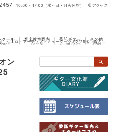
2457
10:00 - 17:00（水～日・月火休館）
アクセス
ンクール
音楽教室案内
委託ギター
その他
ロ・アーティストミュージックで2/25迄ご購入可能です♪♪
ontest
School
Guitar Sales
Other
検
オン
索：
25