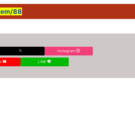
item/88
Instagram
be
LINE