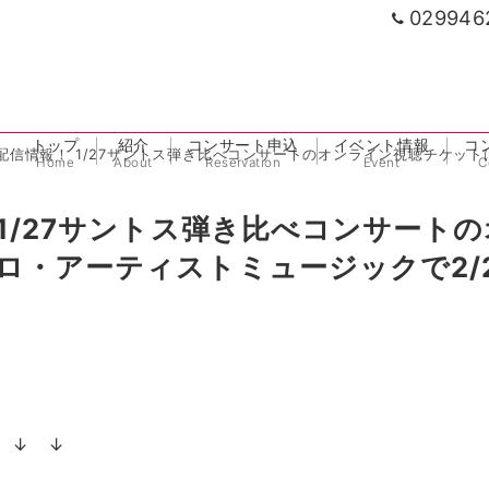
029946
トップ
紹介
コンサート申込
イベント情報
コ
信情報！ 1/27サントス弾き比べコンサートのオンライン視聴チケットは、シエ
Home
About
Reservation
Event
C
1/27サントス弾き比べコンサートの
ロ・アーティストミュージックで2/
です♪♪
 ↓ ↓