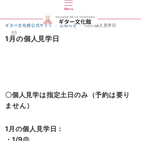
Menu
ギター文化館公式サイト
お知らせ
1月の個人見学日
1月の個人見学日
CONTACT
〇個人見学は指定土日のみ（予約は要り
ません）
1月の個人見学日：
・
1/9㊐