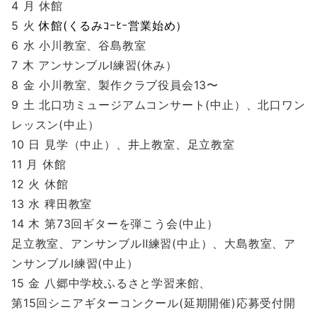
4 月 休館
5 火
休館(くるみｺｰﾋｰ営業始め）
6 水 小川教室、谷島教室
7 木 アンサンブルⅠ練習(休み）
8 金 小川教室、製作クラブ役員会13〜
9 土
北口功ミュージアムコンサート(中止）、北口ワン
レッスン(中止）
10 日 見学（中止）、井上教室、足立教室
11 月 休館
12 火 休館
13 水 稗田教室
14 木 第73回ギターを弾こう会(中止）
足立教室、アンサンブルⅡ練習(中止）、大島教室、ア
ンサンブルⅠ練習(中止）
15 金 八郷中学校ふるさと学習来館、
第15回シニアギターコンクール(延期開催)応募受付開