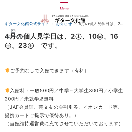
Menu
ギター文化館公式サイト
お知らせ
4月の個人見学日は、2㊏、10㊐、16㊏、23㊏ です。
4月の個人見学日は、2㊏、10㊐、16
CONTACT
㊏、23㊏ です。
ご予約なしで入館できます（有料）
入館料：一般500円／中学～大学生300円／小学生
200円／未就学児無料
（JAF会員証、芸文友の会割引券、イオンカード等、
提携カードご提示で優待あり。）
（当館維持運営費に充てさせていただいております）