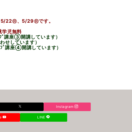
5/22㊐、5/29㊐です。
就学児無料
ｼｮｯﾌﾟ講座③開講しています）
合わせしています）
ｼｮｯﾌﾟ講座④開講しています）
Instagram
be
LINE