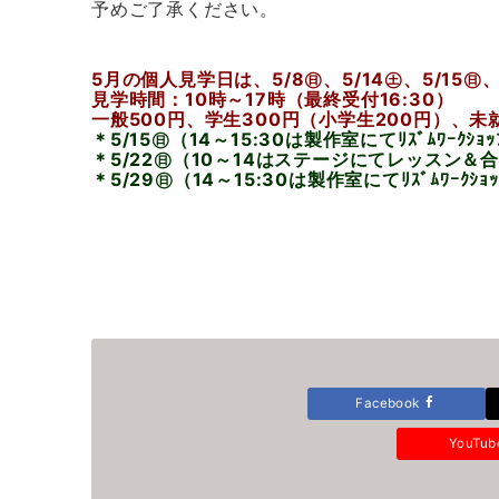
予めご了承ください。
5月の個人見学日は、5/8㊐、5/14㊏、5/15㊐、
見学時間：10時～17時（最終受付16:30）
一般500円、学生300円（小学生200円）、未
＊5/15㊐（14～15:30は製作室にてﾘｽﾞﾑﾜｰｸ
＊5/22㊐（10～14はステージにてレッスン＆
＊5/29㊐（14～15:30は製作室にてﾘｽﾞﾑﾜｰｸ
Facebook
YouTu