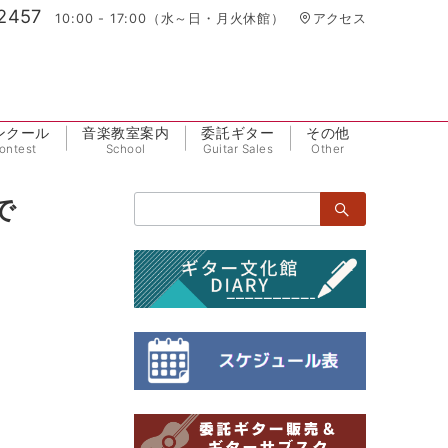
2457
10:00 - 17:00（水～日・月火休館）
アクセス
ンクール
音楽教室案内
委託ギター
その他
ontest
School
Guitar Sales
Other
検
で
索：