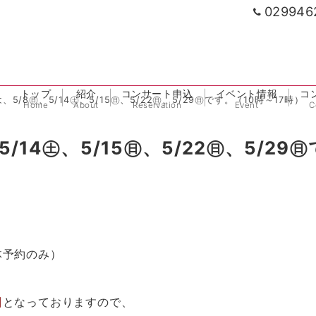
029946
トップ
紹介
コンサート申込
イベント情報
コ
5/8㊐、5/14㊏、5/15㊐、5/22㊐、5/29㊐です。（10時～17時）
Home
About
Reservation
Event
C
14㊏、5/15㊐、5/22㊐、5/29㊐
体予約のみ）
日
となっておりますので、