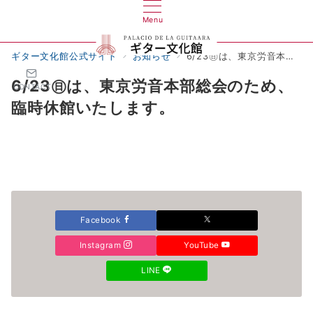
Menu
ギター文化館公式サイト
お知らせ
6/23㊐は、東京労音本部総会のため、臨時休館いたします。
6/23㊐は、東京労音本部総会のため、
CONTACT
臨時休館いたします。
Facebook
Instagram
YouTube
LINE