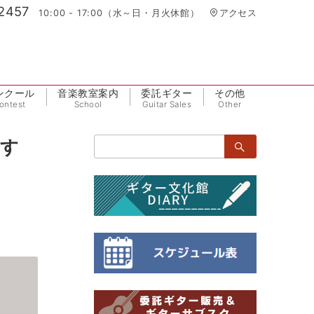
2457
10:00 - 17:00（水～日・月火休館）
アクセス
ンクール
音楽教室案内
委託ギター
その他
ontest
School
Guitar Sales
Other
検
ます
索：