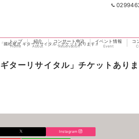
029946
トップ
紹介
コンサート申込
イベント情報
コ
開演「國松竜次 ギターリサイタル」チケットあります♬
Home
About
Reservation
Event
C
次 ギターリサイタル」チケットあり
Instagram