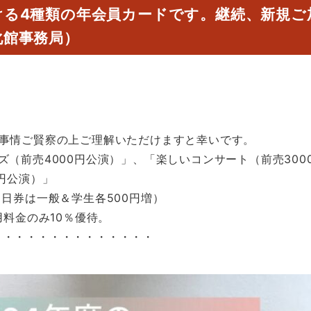
る4種類の年会員カードです。継続、新規ご
化館事務局）
諸事情ご賢察の上ご理解いただけますと幸いです。
（前売4000円公演）」、「楽しいコンサート（前売300
円公演）」
日券は一般＆学生各500円増）
用料金のみ10％優待。
・・・・・・・・・・・・・・