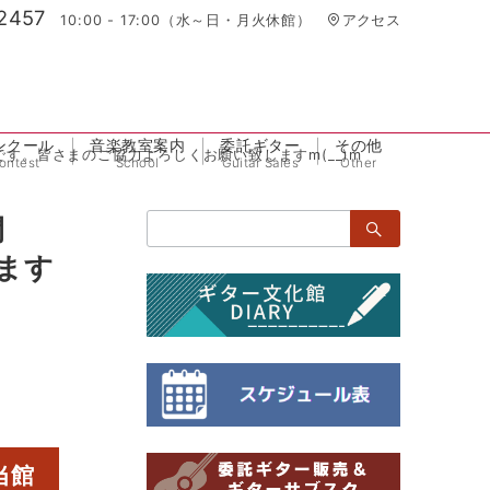
2457
10:00 - 17:00（水～日・月火休館）
アクセス
ンクール
音楽教室案内
委託ギター
その他
日です。皆さまのご協力よろしくお願い致しますm(__)m
ontest
School
Guitar Sales
Other
検
間
索：
ます
当館