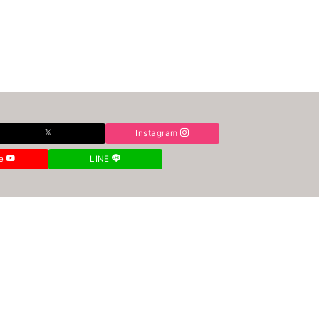
）
Instagram
be
LINE