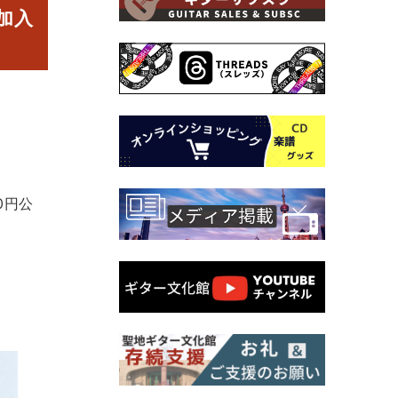
加入
0円公