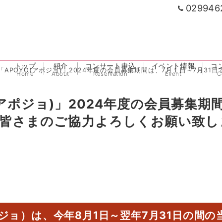
029946
トップ
紹介
コンサート申込
イベント情報
コ
APOYO(アポジョ)」2024年度の会員募集期間は、7月１日～7月31
Home
About
Reservation
Event
C
アポジョ)」2024年度の会員募集期
す。皆さまのご協力よろしくお願い致し
ジョ）は、今年8月1日～翌年7月31日の間の