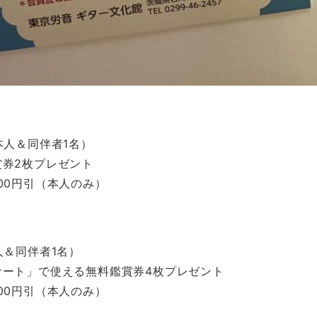
本人＆同伴者1名）
券2枚プレゼント
00円引（本人のみ）
人＆同伴者1名）
サート」で使える無料鑑賞券4枚プレゼント
00円引（本人のみ）