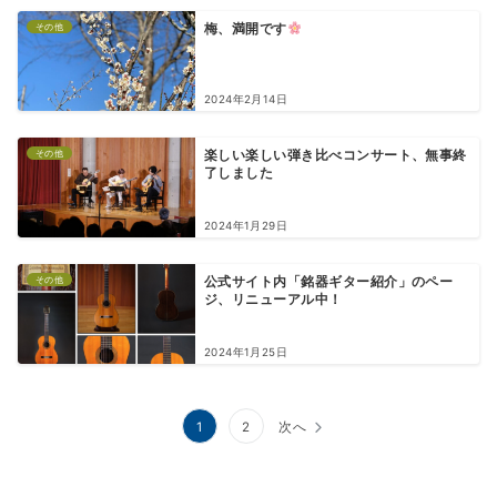
その他
梅、満開です
2024年2月14日
その他
楽しい楽しい弾き比べコンサート、無事終
了しました
2024年1月29日
その他
公式サイト内「銘器ギター紹介」のペー
ジ、リニューアル中！
2024年1月25日
投
1
2
次へ
稿