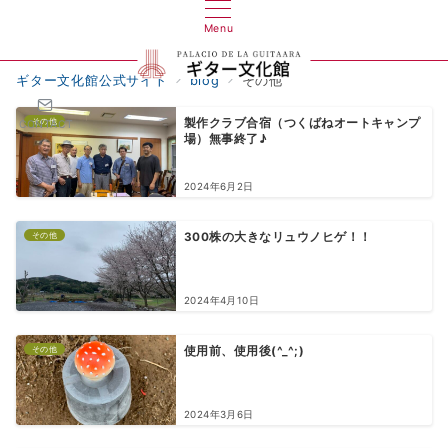
Menu
ギター文化館公式サイト
blog
その他
その他
製作クラブ合宿（つくばねオートキャンプ
CONTACT
場）無事終了♪
2024年6月2日
その他
300株の大きなリュウノヒゲ！！
2024年4月10日
その他
使用前、使用後(^_^;)
2024年3月6日