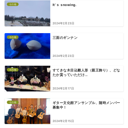
その他
It‘ｓ snowing.
2024年2月23日
その他
三面のギンナン
2024年2月23日
その他
すてきな木目込雛人形（親王飾り）、どな
たか貰っていただけ...
2024年2月17日
その他
ギター文化館アンサンブル、随時メンバー
募集中！
2024年2月15日