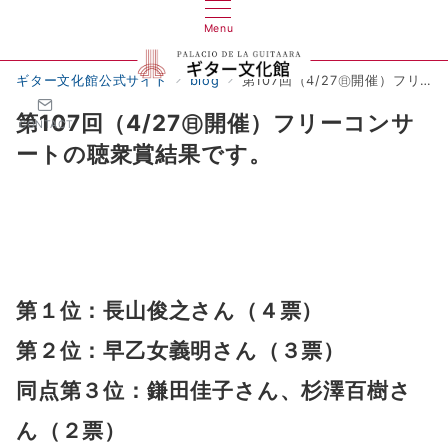
Menu
ギター文化館公式サイト
blog
第107回（4/27㊐開催）フリーコンサートの聴衆賞結果です。
第107回（4/27㊐開催）フリーコンサ
CONTACT
ートの聴衆賞結果です。
第１位：長山俊之さん（４票）
第２位：早乙女義明さん（３票）
同点第３位：鎌田佳子さん、杉澤百樹さ
ん（２票）