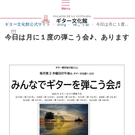
Menu
ギター文化館公式サイト
blog
弾こう会
今日は月に１度の弾こう会♪、あります
今日は月に１度の弾こう会♪、あります
CONTACT