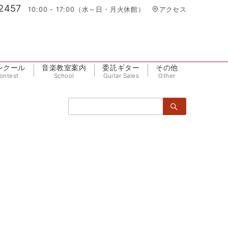
2457
10:00 - 17:00（水～日・月火休館）
アクセス
ンクール
音楽教室案内
委託ギター
その他
ontest
School
Guitar Sales
Other
検
索：