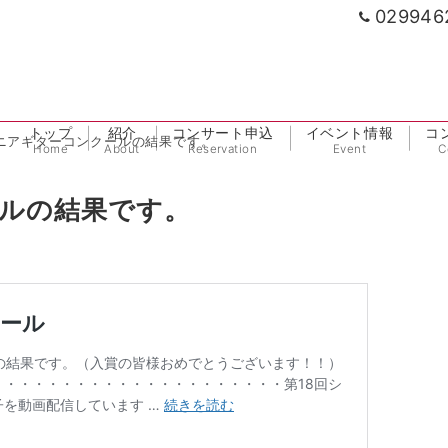
029946
トップ
紹介
コンサート申込
イベント情報
コ
シニアギターコンクールの結果です。
Home
About
Reservation
Event
C
ールの結果です。