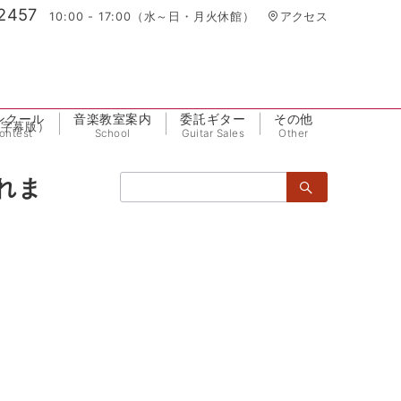
2457
10:00 - 17:00（水～日・月火休館）
アクセス
ンクール
音楽教室案内
委託ギター
その他
語字幕版）
ontest
School
Guitar Sales
Other
検
れま
索：