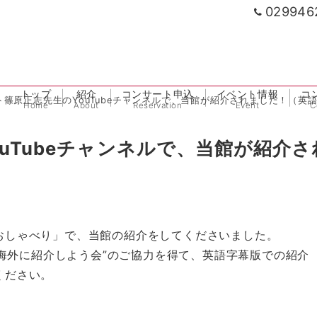
029946
トップ
紹介
コンサート申込
イベント情報
コ
ト篠原正志先生のYouTubeチャンネルで、当館が紹介されました！（英
Home
About
Reservation
Event
C
uTubeチャンネルで、当館が紹介さ
はおしゃべり」で、当館の紹介をしてくださいました。
海外に紹介しよう会”のご協力を得て、英語字幕版での紹介
ください。