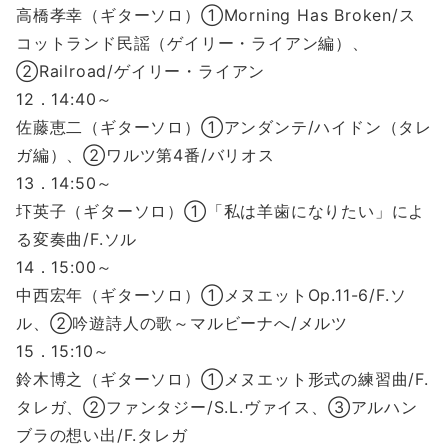
高橋孝幸（ギターソロ）①Morning Has Broken/ス
コットランド民謡（ゲイリー・ライアン編）、
②Railroad/ゲイリー・ライアン
12．14:40～
佐藤恵二（ギターソロ）①アンダンテ/ハイドン（タレ
ガ編）、②ワルツ第4番/バリオス
13．14:50～
圷英子（ギターソロ）①「私は羊歯になりたい」によ
る変奏曲/F.ソル
14．15:00～
中西宏年（ギターソロ）①メヌエットOp.11-6/F.ソ
ル、②吟遊詩人の歌～マルビーナへ/メルツ
15．15:10～
鈴木博之（ギターソロ）①メヌエット形式の練習曲/F.
タレガ、②ファンタジー/S.L.ヴァイス、③アルハン
ブラの想い出/F.タレガ