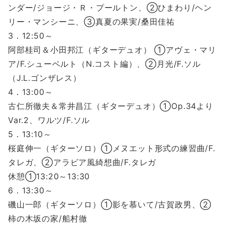
ンダー/ジョージ・Ｒ・プールトン、②ひまわり/ヘン
リー・マンシーニ、③真夏の果実/桑田佳祐
3．12:50～
阿部桂司＆小田邦江（ギターデュオ） ①アヴェ・マリ
ア/F.シューベルト（N.コスト編）、②月光/F.ソル
（J.L.ゴンザレス）
4．13:00～
古仁所徹夫＆常井昌江（ギターデュオ）①Op.34より
Var.2、ワルツ/F.ソル
5．13:10～
桜庭伸一（ギターソロ）①メヌエット形式の練習曲/F.
タレガ、②アラビア風綺想曲/F.タレガ
休憩①13:20～13:30
6．13:30～
磯山一郎（ギターソロ）①影を慕いて/古賀政男、②
柿の木坂の家/船村徹