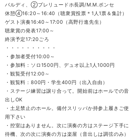
バルディ、②プレリュードホ長調/M.M.ポンセ
休憩④16:20～16:40（聴衆賞投票＊1人1票＆集計）
ゲスト演奏16:40～17:00（高野行進先生）
聴衆賞の発表17:00～
終演予定17:20ごろ
・・・・・・・・・・
・参加者受付10:00～
・参加料：ソロ1500円、デュオ以上1人1000円
・観覧受付12:00～
・観覧料：800円・学生400円（出入自由）
・ステージ練習は譲り合って。開始前はホールでの音
出しOK
・土足禁止のホール。備付スリッパか持参上履きご使
用下さい
・控室はありません。次に演奏の方はステージ下手に
待機、次の次に演奏の方は楽屋（音出しは調弦のみ）