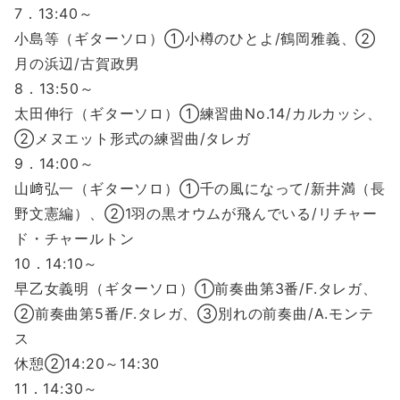
7．13:40～
小島等（ギターソロ）①小樽のひとよ/鶴岡雅義、②
月の浜辺/古賀政男
8．13:50～
太田伸行（ギターソロ）①練習曲No.14/カルカッシ、
②メヌエット形式の練習曲/タレガ
9．14:00～
山﨑弘一（ギターソロ）①千の風になって/新井満（長
野文憲編）、②1羽の黒オウムが飛んでいる/リチャー
ド・チャールトン
10．14:10～
早乙女義明（ギターソロ）①前奏曲第3番/F.タレガ、
②前奏曲第5番/F.タレガ、③別れの前奏曲/A.モンテ
ス
休憩②14:20～14:30
11．14:30～