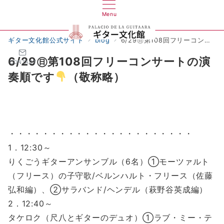
Menu
ギター文化館公式サイト
blog
6/29㊐第108回フリーコンサートの演奏順です
6/29㊐第108回フリーコンサートの演
CONTACT
奏順です
（敬称略）
・・・・・・・・・・・・・・・・・・・・・・
1．12:30～
りくごうギターアンサンブル（6名）①モーツァルト
（フリース）の子守歌/ベルンハルト・フリース（佐藤
弘和編）、②サラバンド/ヘンデル（萩野谷英成編）
2．12:40～
タケロク（尺八とギターのデュオ）①ラブ・ミー・テ