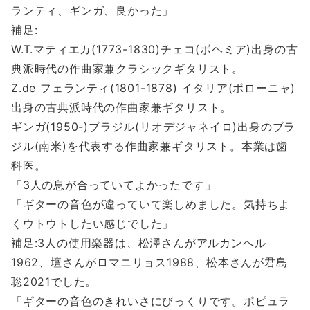
ランティ、ギンガ、良かった」
補足:
W.T.マティエカ(1773-1830)チェコ(ボヘミア)出身の古
典派時代の作曲家兼クラシックギタリスト。
Z.de フェランティ(1801-1878) イタリア(ボローニャ)
出身の古典派時代の作曲家兼ギタリスト。
ギンガ(1950-)ブラジル(リオデジャネイロ)出身のブラ
ジル(南米)を代表する作曲家兼ギタリスト。本業は歯
科医。
「3人の息が合っていてよかったです」
「ギターの音色が違っていて楽しめました。気持ちよ
くウトウトしたい感じでした」
補足:3人の使用楽器は、松澤さんがアルカンヘル
1962、壇さんがロマニリョス1988、松本さんが君島
聡2021でした。
「ギターの音色のきれいさにびっくりです。ポピュラ