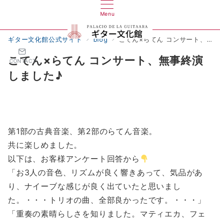
Menu
ギター文化館公式サイト
blog
こてん×らてん コンサート、無事終演しました♪
こてん×らてん コンサート、無事終演
CONTACT
しました♪
第1部の古典音楽、第2部のらてん音楽。
共に楽しめました。
以下は、お客様アンケート回答から
「お3人の音色、リズムが良く響きあって、気品があ
り、ナイーブな感じが良く出ていたと思いまし
た。・・・トリオの曲、全部良かったです。・・・」
「重奏の素晴らしさを知りました。マティエカ、フェ