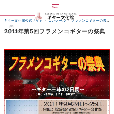
Menu
ギター文化館公式サイト
コンクール
フラメンコギターの祭典
2011年第5回フラメンコギターの祭典
CONTACT