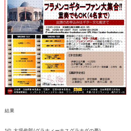
結果
1位 大場俊郎(グラナィーナスグラナダの夢)