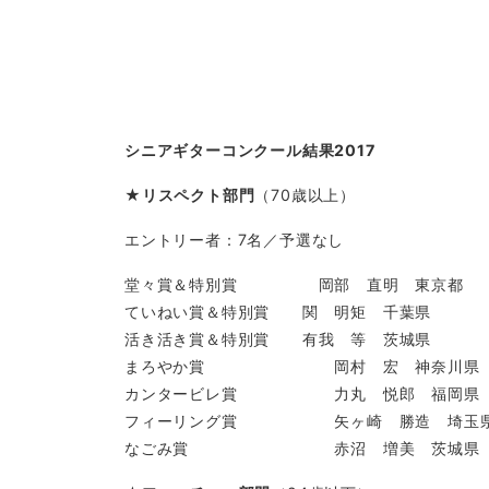
シニアギターコンクール結果2017
★
リスペクト部門
（70歳以上）
エントリー者：7名／予選なし
堂々賞＆特別賞 岡部 直明 東京都
ていねい賞＆特別賞 関 明矩 千葉県
活き活き賞＆特別賞 有我 等 茨城県
まろやか賞 岡村 宏 神奈川県
カンタービレ賞 力丸 悦郎 福岡県
フィーリング賞 矢ヶ崎 勝造 埼玉
なごみ賞 赤沼 増美 茨城県