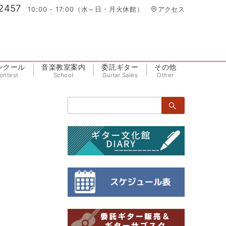
2457
10:00 - 17:00（水～日・月火休館）
アクセス
ンクール
音楽教室案内
委託ギター
その他
ontest
School
Guitar Sales
Other
検
索：