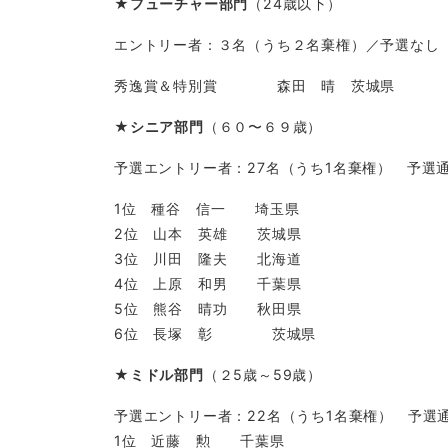
★
フューチャー部門
（24歳以下）
エントリー者：３名（うち２名棄権）／予選なし
秀逸賞＆特別賞 森田 晴 茨城県
★
シニア部門
（６０〜６９歳）
予選エントリー者：27名（うち1名棄権） 予選
1位 種谷 信一 埼玉県
2位 山本 英雄 茨城県
3位 川田 隆夫 北海道
4位 上原 和男 千葉県
5位 熊谷 晴功 秋田県
6位 長塚 彰 茨城県
★
ミドル部門
（２5歳～59歳）
予選エントリー者：22名（うち1名棄権） 予選
1位 近藤 勲 千葉県