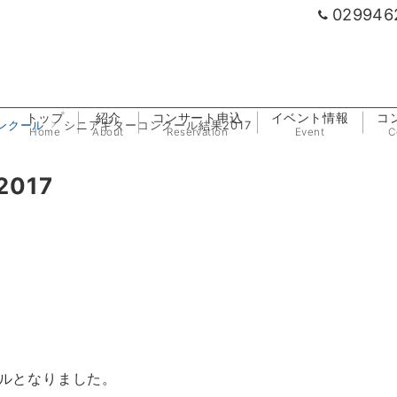
029946
トップ
紹介
コンサート申込
イベント情報
コ
ンクール
シニアギターコンクール結果2017
Home
About
Reservation
Event
C
017
ルとなりました。