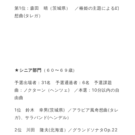
第1位：森田 晴（茨城県） ／椿姫の主題による幻
想曲(タレガ）
★
シニア部門
（６０〜６９歳）
予選出場者：31名 予選通過者：6名 予選課題
曲：ノクターン（ヘンツェ) ／本選：10分以内の自
由曲
1位 鈴木 幸男(茨城県) ／アラビア風奇想曲(タレ
ガ)、サラバンド(ヘンデル）
2位 川田 隆夫(北海道）／グランドソナタOp.22