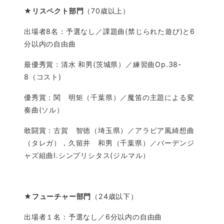
★
リスペクト部門
（70歳以上）
出場者8名：予選なし／課題曲(禁じられた遊び)と6
分以内の自由曲
最優秀賞：清水 和男(茨城県）／練習曲Op.38-
8（コスト)
優秀賞：関 明矩（千葉県）／魔笛の主題による変
奏曲(ソル）
敢闘賞：古賀 智徳（埼玉県）／アラビア風綺想曲
（タレガ），久留井 和男（千葉県）／バーデンジ
ャズ組曲Ⅰ.シンプリシタス(ジルマル）
★
フューチャー部門
（24歳以下）
出場者１名：予選なし／6分以内の自由曲