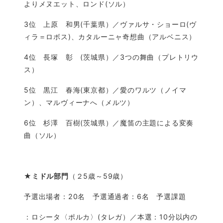
よりメヌエット、ロンド(ソル）
3位 上原 和男(千葉県）／ヴァルサ・ショーロ(ヴ
ィラ＝ロボス)、カタルーニャ奇想曲（アルベニス）
4位 長塚 彰 (茨城県）／3つの舞曲（プレトリウ
ス）
5位 黒江 春海(東京都）／愛のワルツ（ノイマ
ン）、マルヴィーナへ（メルツ）
6位 杉澤 百樹(茨城県）／魔笛の主題による変奏
曲（ソル）
★
ミドル部門
（２5歳～59歳）
予選出場者：20名 予選通過者：6名 予選課題
：ロシータ〈ポルカ〉(タレガ）
／本選：10分以内の