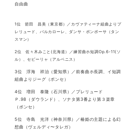
自由曲
1位 箭田 昌美（東京都）／カヴァティーナ組曲よりプ
レリュード、バルカローレ、ダンサ・ポンポーサ（タン
スマン）
2位 佐々木みこと(北海道）／練習曲ホ短調Op.6-11(ソ
ル）、セビーリャ（アルベニス）
3位 浮海 祥治（愛知県）／前奏曲ホ長調、イ短調
組曲よりジーグ（ポンセ）
4位 増田 泰隆（石川県）／プレリュード
Ｐ.98（ダウランド）、ソナタ第3番より第３楽章
（ポンセ）
5位 寺島 光洋（神奈川県）／椿姫の主題による幻
想曲（ヴェルディ〜タレガ）